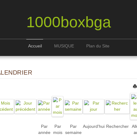
1000boxbga
Accueil
MUSIQUE
Plan du Site
ALENDRIER
Par
Par
Par
Aujourd'hui
Rechercher
All
année
mois
semaine
a