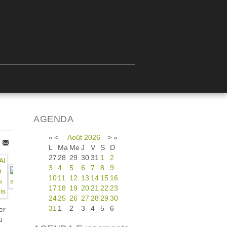
AGENDA
«
<
Août
2026
>
»
L
Ma
Me
J
V
S
D
27
28
29
30
31
1
2
3
4
5
6
7
8
9
10
11
12
13
14
15
16
17
18
19
20
21
22
23
24
25
26
27
28
29
30
31
1
2
3
4
5
6
er
u