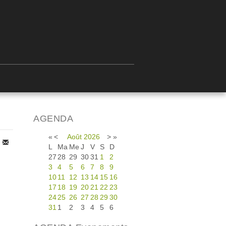
AGENDA
«
<
Août
2026
>
»
L
Ma
Me
J
V
S
D
27
28
29
30
31
1
2
3
4
5
6
7
8
9
10
11
12
13
14
15
16
17
18
19
20
21
22
23
24
25
26
27
28
29
30
31
1
2
3
4
5
6