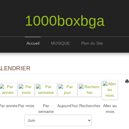
1000boxbga
Accueil
MUSIQUE
Plan du Site
ALENDRIER
Par année
Par mois
Par
Aujourd'hui
Rechercher
Aller au
semaine
mois