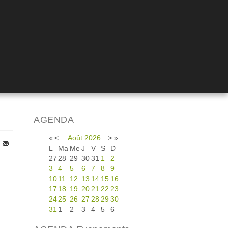
AGENDA
«
<
Août
2026
>
»
L
Ma
Me
J
V
S
D
27
28
29
30
31
1
2
3
4
5
6
7
8
9
10
11
12
13
14
15
16
17
18
19
20
21
22
23
24
25
26
27
28
29
30
31
1
2
3
4
5
6