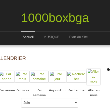
1000boxbga
Accueil
MUSIQUE
Plan du Site
ALENDRIER
Par année
Par mois
Par
Aujourd'hui
Rechercher
Aller au
semaine
mois