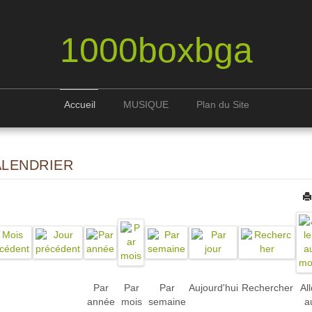
1000boxbga
Accueil
MUSIQUE
Plan du Site
ALENDRIER
Par
Par
Par
Aujourd'hui
Rechercher
All
année
mois
semaine
a