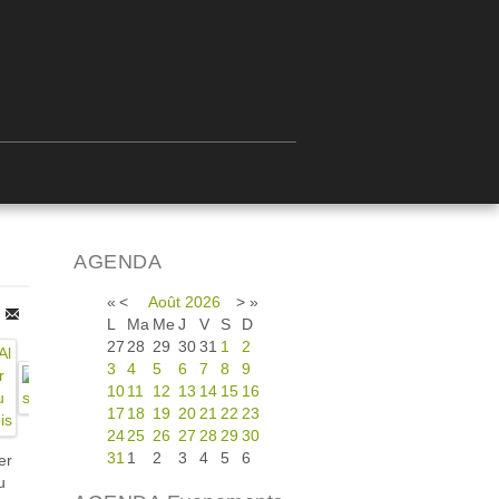
AGENDA
«
<
Août
2026
>
»
L
Ma
Me
J
V
S
D
27
28
29
30
31
1
2
3
4
5
6
7
8
9
10
11
12
13
14
15
16
17
18
19
20
21
22
23
24
25
26
27
28
29
30
31
1
2
3
4
5
6
er
u