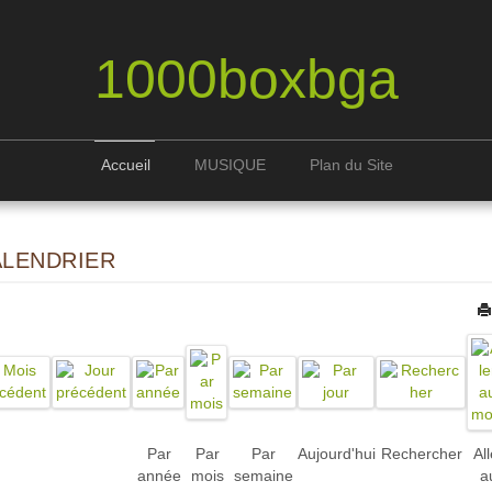
1000boxbga
Accueil
MUSIQUE
Plan du Site
ALENDRIER
Par
Par
Par
Aujourd'hui
Rechercher
All
année
mois
semaine
a