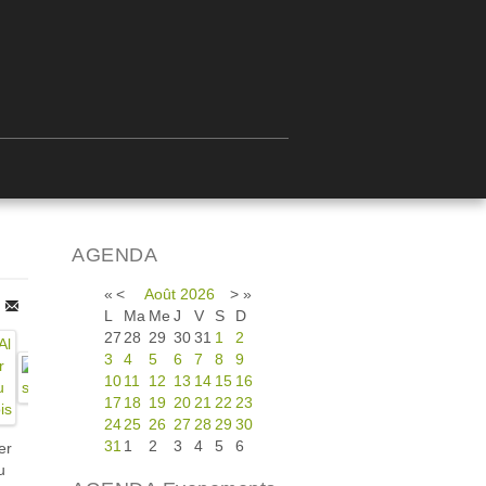
AGENDA
«
<
Août
2026
>
»
L
Ma
Me
J
V
S
D
27
28
29
30
31
1
2
3
4
5
6
7
8
9
10
11
12
13
14
15
16
17
18
19
20
21
22
23
24
25
26
27
28
29
30
31
1
2
3
4
5
6
er
u